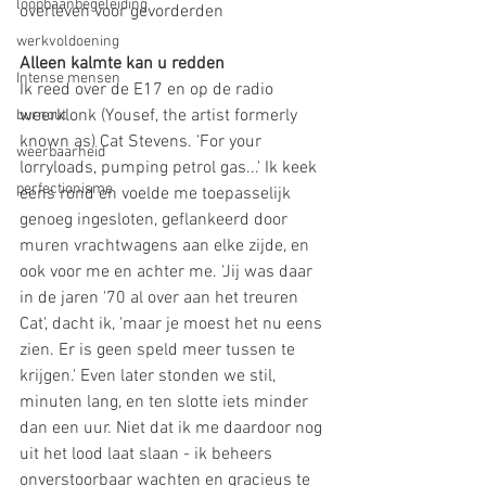
loopbaanbegeleiding
overleven voor gevorderden 
werkvoldoening
Alleen kalmte kan u redden
Intense mensen
Ik reed over de E17 en op de radio 
weerklonk (Yousef, the artist formerly 
burnout
known as) Cat Stevens. 'For your 
weerbaarheid
lorryloads, pumping petrol gas...' Ik keek 
perfectionisme
eens rond en voelde me toepasselijk 
genoeg ingesloten, geflankeerd door 
muren vrachtwagens aan elke zijde, en 
ook voor me en achter me. 'Jij was daar 
in de jaren '70 al over aan het treuren 
Cat', dacht ik, 'maar je moest het nu eens 
zien. Er is geen speld meer tussen te 
krijgen.' Even later stonden we stil, 
minuten lang, en ten slotte iets minder 
dan een uur. Niet dat ik me daardoor nog 
uit het lood laat slaan - ik beheers 
onverstoorbaar wachten en gracieus te 