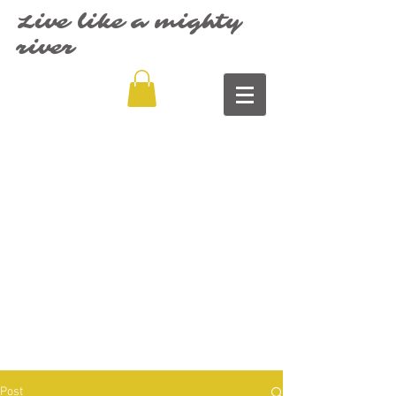
Live like a mighty
river
Post