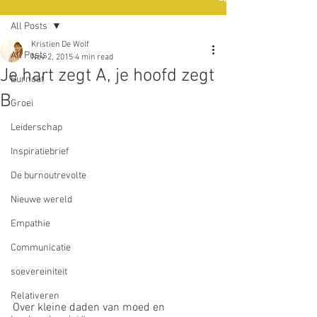
All Posts
Kristien De Wolf
All Posts
Nov 2, 2015
4 min read
Je hart zegt A, je hoofd zegt
Burnout
B
Groei
Leiderschap
Inspiratiebrief
De burnoutrevolte
Nieuwe wereld
Empathie
Communicatie
soevereiniteit
Relativeren
Over kleine daden van moed en 