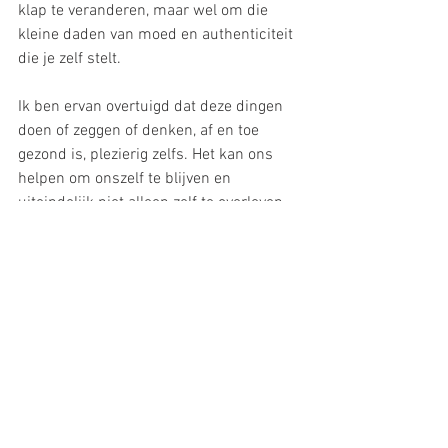
klap te veranderen, maar wel om die 
kleine daden van moed en authenticiteit 
die je zelf stelt. 
Ik ben ervan overtuigd dat deze dingen 
doen of zeggen of denken, af en toe 
gezond is, plezierig zelfs. Het kan ons 
helpen om onszelf te blijven en 
uiteindelijk niet alleen zelf te overleven, 
maar misschien ook het schip een 
beetje bij te sturen, met kleine moedige 
duwtjes. Wie durft? 
Ik wring alvast tegen door de vraag te 
stellen, maar wat vind jij ervan? Is het 
moeilijk om je eigen waarden te volgen 
of niet? Durf je het aan om op Face Book 
of op het werk te verwoorden wat je 
voelt? Wat zijn de redenen waarom je 