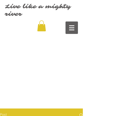
Live like a mighty
river
Post