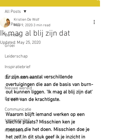
All Posts
Kristien De Wolf
All Posts
May 9, 2020
3 min read
Ik mag al blij zijn dat
Burnout
Updated:
May 25, 2020
Groei
Leiderschap
Inspiratiebrief
Er zijn een aantal verschillende 
De burnoutrevolte
overtuigingen die aan de basis van burn-
Nieuwe wereld
out kunnen liggen. 'Ik mag al blij zijn dat' 
Empathie
is een van de krachtigste.  
Communicatie
Waarom blijft iemand werken op een 
soevereiniteit
slechte plaats? Misschien ken je 
mensen die het doen. Misschien doe je 
Relativeren
het zelf.In dit stuk geef ik je inzicht in 