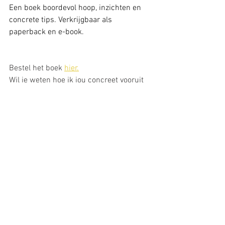
Een boek boordevol hoop, inzichten en 
concrete tips. Verkrijgbaar als 
paperback en e-book.
Bestel het boek 
hier.
Wil je weten hoe ik jou concreet vooruit 
kan helpen? 
Ontdek het hier. 
Het is mijn missie om 
slimme, ambitieuze 
mensen te helpen om tot 
meer bewustzijn te komen, 
persoonlijk en inspirerend 
leiderschap op te nemen, 