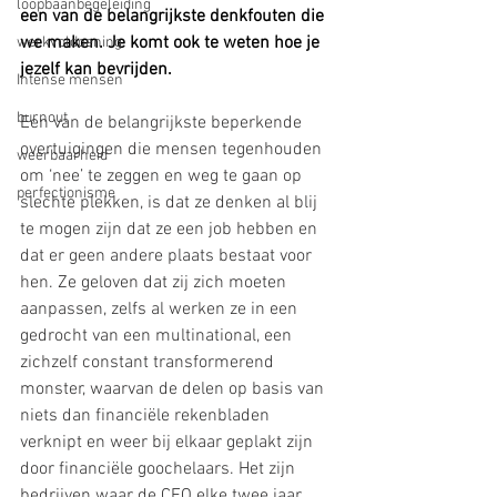
loopbaanbegeleiding
een van de belangrijkste denkfouten die 
we maken. Je komt ook te weten hoe je 
werkvoldoening
jezelf kan bevrijden.
Intense mensen
burnout
Een van de belangrijkste beperkende 
overtuigingen die mensen tegenhouden 
weerbaarheid
om ‘nee’ te zeggen en weg te gaan op 
perfectionisme
slechte plekken, is dat ze denken al blij 
te mogen zijn dat ze een job hebben en 
dat er geen andere plaats bestaat voor 
hen. Ze geloven dat zij zich moeten 
aanpassen, zelfs al werken ze in een 
gedrocht van een multinational, een 
zichzelf constant transformerend 
monster, waarvan de delen op basis van 
niets dan financiële rekenbladen 
verknipt en weer bij elkaar geplakt zijn 
door financiële goochelaars. Het zijn 
bedrijven waar de CEO elke twee jaar 