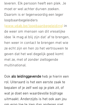
leveren. Elk persoon heeft een plek. Je 
moet er wel achter durven zoeken. 
Daarom is er tegenwoordig een leger 
loopbaanbegeleiders 
(www.vdab.be/loopbaanbegeleiding)
 in 
de weer om mensen van dit vreselijke 
idee ‘ik mag al blij zijn dat’ af te brengen, 
hen weer in contact te brengen met wie 
ze echt zijn en hen zo het vertrouwen te 
geven dat het wel degelijk goed komt 
met ze, met of zonder zieltogende 
multinational.
Ook 
als leidinggevende
 heb je hierin een 
rol. Uiteraard is het een eerste zaak te 
bepalen of je zelf wel op je plek zit, of 
wat je doet een waardevolle bijdrage 
uitmaakt. Anderzijds is het ook aan jou 
om erop toe te zien dan anderen niet 