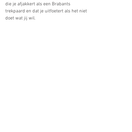
die je afjakkert als een Brabants 
trekpaard en dat je uitfoetert als het niet 
doet wat jij wil.
Deze integratiefase is helemaal niet 
pijnlijk, integendeel. Hier gaat het over 
voelen, intuïtie ontwikkelen en steeds 
beter weten wat goed voor je is. Je leert 
om het geluk in jezelf op te roepen, in 
plaats van te wachten tot de externe 
wereld je een topmoment bezorgt. Elke 
dag waarop je dit oefent is een mooie 
dag, want je wordt soepeler en je blijft 
binnenin gelijkmoedig, wat je ook 
overkomt. Je komt te weten wat jouw 
unieke bijdrage aan de wereld zou 
kunnen zijn en kan dit gebruiken als een 
onfeilbaar kompas bij al je beslissingen. 