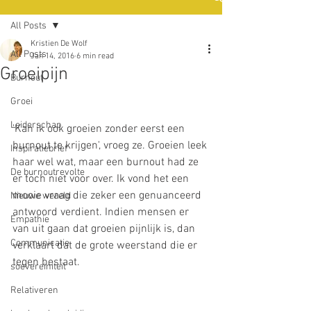
All Posts
Kristien De Wolf
All Posts
Jan 14, 2016
6 min read
Groeipijn
Burnout
Groei
Leiderschap
'Kan ik ook groeien zonder eerst een 
burnout te krijgen', vroeg ze. Groeien leek 
Inspiratiebrief
haar wel wat, maar een burnout had ze 
De burnoutrevolte
er toch niet voor over. Ik vond het een 
mooie vraag die zeker een genuanceerd 
Nieuwe wereld
antwoord verdient. Indien mensen er 
Empathie
van uit gaan dat groeien pijnlijk is, dan 
Communicatie
verklaart dat de grote weerstand die er 
tegen bestaat.
soevereiniteit
Relativeren