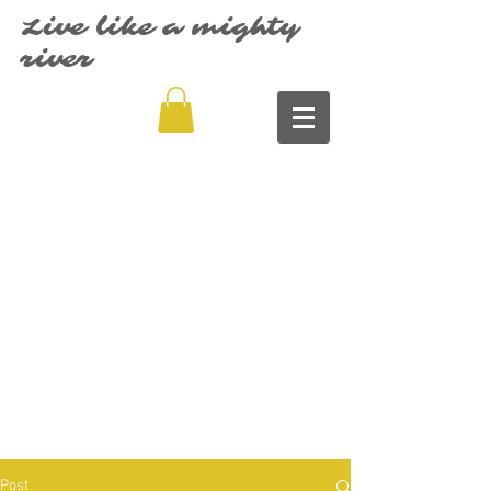
Live like a mighty
river
Post