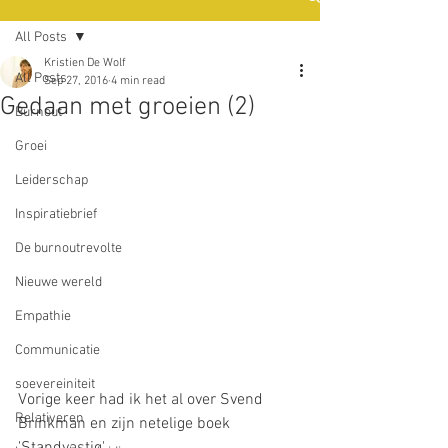
All Posts
Kristien De Wolf
All Posts
Sep 27, 2016
4 min read
Gedaan met groeien (2)
Burnout
Groei
Leiderschap
Inspiratiebrief
De burnoutrevolte
Nieuwe wereld
Empathie
Communicatie
soevereiniteit
Vorige keer had ik het al over Svend 
Relativeren
Brinkman en zijn netelige boek 
'Standvastig'.