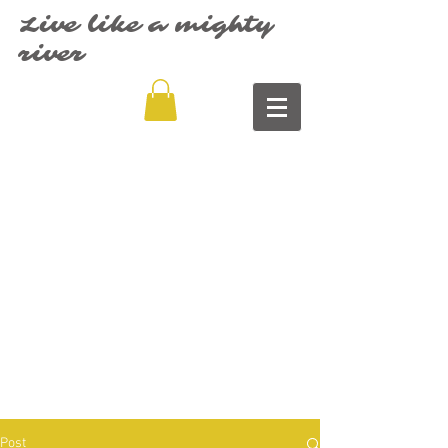
Live like a mighty
river
Post