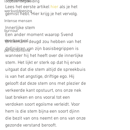
loopbaanbegeleiding
Lees het eerste artikel 
hier
 als je het 
werkvoldoening
gemist hebt. Hier krijg je het vervolg.
Intense mensen
Innerlijke stem
burnout
Een ander moment waarop Svend 
weerbaarheid
Brinkmann deugd zou hebben van het 
definiëren van zijn basisbegrippen is 
perfectionisme
wanneer hij het heeft over de innerlijke 
stem. Het lijkt er sterk op dat hij ervan 
uitgaat dat die stem altijd de spreekbuis 
is van het angstige, driftige ego. Hij 
gelooft dat deze stem ons met plezier de 
verkeerde kant opstuurt, ons onze nek 
laat breken en ons vooral tot een 
verdoken soort egoïsme verleidt. Voor 
hem is die stem bijna een soort djinn 
die bezit van ons neemt en ons van onze 
gezonde verstand berooft.