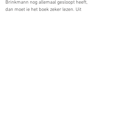
Brinkmann nog allemaal gesloopt heeft, 
dan moet je het boek zeker lezen. Uit 
dankbaarheid doe graag ik een 
suggestie voor een achtste tip: lees af en 
toe iets waar je zeker van weet dat het 
geschreven is door iemand die helemaal 
anders denkt dan jij.
Wil je alert en oorspronkelijk blijven, 
onderga dan met aandacht af en toe een 
aanval op je waarden en overtuigingen. 
Als je uitroept; 'Het is toch waar zeker!', 
dan is er veel kans dat je er nog eens 
goed naar moet kijken, door een andere 
bril. Het voelt als een frisse 
nazomerregen, de kleuren zijn helderder 
nadien. Dank je wel Svend Brinkmann 
om mij te wijzen op mijn eigen blinde 
vlekken. 